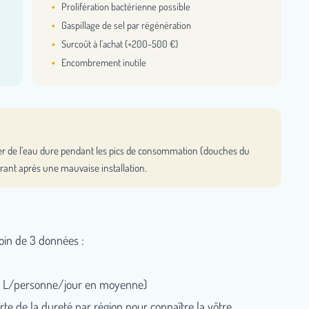
Prolifération bactérienne possible
Gaspillage de sel par régénération
Surcoût à l'achat (+200-500 €)
Encombrement inutile
r de l’eau dure pendant les pics de consommation (douches du
urant après une mauvaise installation.
oin de 3 données :
0 L/personne/jour en moyenne)
rte de la dureté par région
pour connaître la vôtre