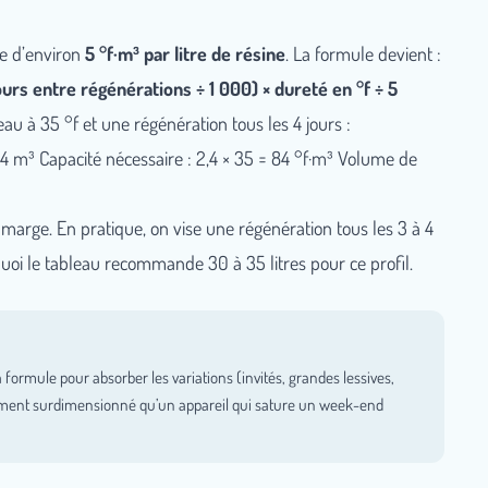
ge d’environ
5 °f·m³ par litre de résine
. La formule devient :
ours entre régénérations ÷ 1 000) × dureté en °f ÷ 5
u à 35 °f et une régénération tous les 4 jours :
 2,4 m³ Capacité nécessaire : 2,4 × 35 = 84 °f·m³ Volume de
marge. En pratique, on vise une régénération tous les 3 à 4
quoi le tableau recommande 30 à 35 litres pour ce profil.
 formule pour absorber les variations (invités, grandes lessives,
èrement surdimensionné qu’un appareil qui sature un week-end