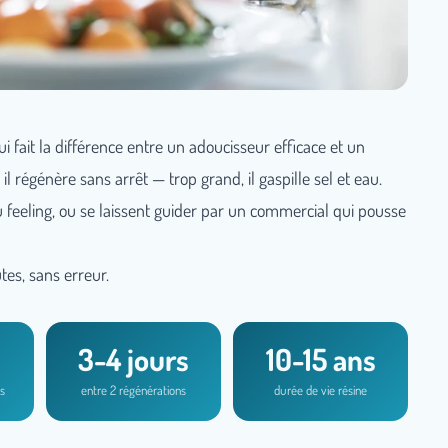
i fait la différence entre un adoucisseur efficace et un
l régénère sans arrêt — trop grand, il gaspille sel et eau.
u feeling, ou se laissent guider par un commercial qui pousse
es, sans erreur.
3-4 jours
10-15 ans
s
entre 2 régénérations
durée de vie résine