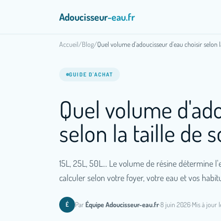
Adoucisseur
-eau.fr
Accueil
/
Blog
/
Quel volume d'adoucisseur d'eau choisir selon la
GUIDE D'ACHAT
Quel volume d'ado
selon la taille de 
15L, 25L, 50L... Le volume de résine détermine l
calculer selon votre foyer, votre eau et vos habit
Par
Équipe Adoucisseur-eau.fr
·
8 juin 2026
·
Mis à jour 
É